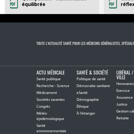
équilibrée
réfle
TOUTE L’ACTUALITÉ SANTÉ POUR LES MÉDECINS GÉNÉRALISTES, SPÉCIALI
ACTU MÉDICALE
SANTÉ & SOCIÉTÉ
LIBÉRAL /
VILLE
Santé publique
Politique de santé
Honoraires
Recherche - Science
Démocratie sanitaire
Exercice
Médicament
eSanté
Assurance
Sociétés savantes
Démographie
Justice
Congrès
Éthique
Gestion ca
Météo
À l'étranger
Retraite
épidémiologique
Santé
environnementale