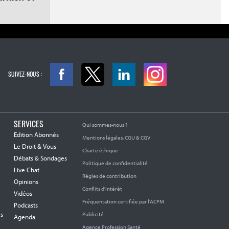
SUIVEZ-NOUS :
SERVICES
Qui sommes-nous ?
Edition Abonnés
Mentions légales, CGU & CGV
Le Droit & Vous
Charte éthique
Débats & Sondages
Politique de confidentialité
Live Chat
Règles de contribution
Opinions
Conflits d'intérêt
Vidéos
Fréquentation certifiée par l’ACPM
Podcasts
es
Publicité
Agenda
Agence Profession Santé