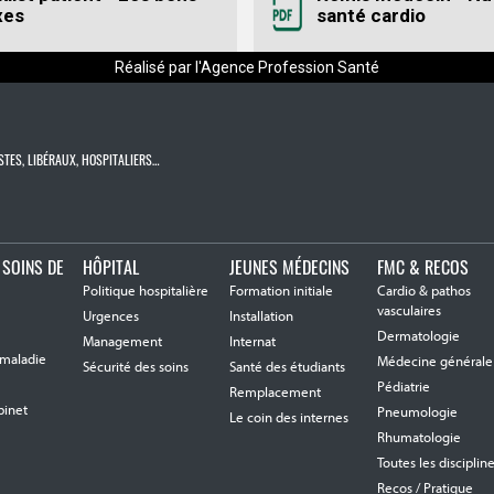
xes
santé cardio
Réalisé par l'Agence Profession Santé
STES, LIBÉRAUX, HOSPITALIERS…
 SOINS DE
HÔPITAL
JEUNES MÉDECINS
FMC & RECOS
Politique hospitalière
Formation initiale
Cardio & pathos
vasculaires
Urgences
Installation
Dermatologie
Management
Internat
 maladie
Médecine générale
Sécurité des soins
Santé des étudiants
Pédiatrie
Remplacement
binet
Pneumologie
Le coin des internes
Rhumatologie
Toutes les disciplin
Recos / Pratique