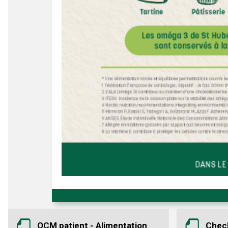
QCM patient - Alimentation
Check